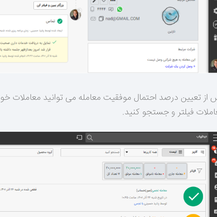
 از تعیین درصد احتمال موفقیت معامله می توانید معاملات خو
املات فیلتر و جستجو کنید.